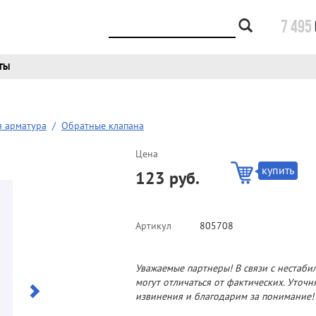
7 495
ТЫ
я арматура
/
Обратные клапана
Цена
купить
123 руб.
Артикул
805708
Уважаемые партнеры! В связи с нестаби
могут отличаться от фактических. Уточ
извинения и благодарим за понимание!