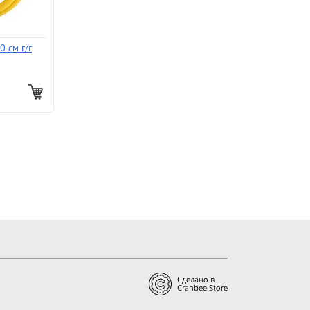
0 см г/г