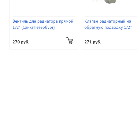
Вентиль для радиатора прямой
Клапан радиаторный на
1/2" (СанктПетербург)
обратную подводку 1/2"
прямой SMS-609 Регулируе
под шестиграник.
270 руб.
271 руб.