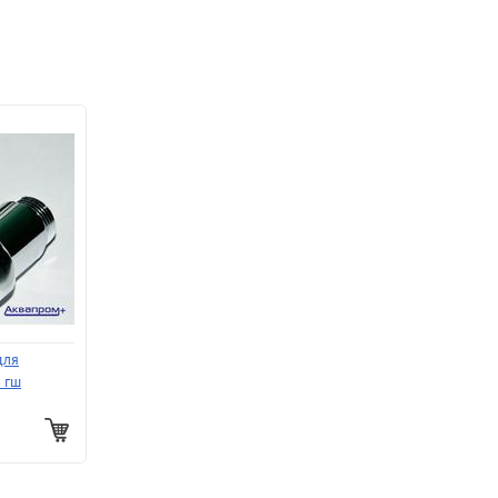
для
 гш