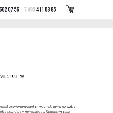
602 07 56
7 495
411 03 85
ш. 1"-1/2" гш
льной экономической ситуацией, цены на сайте
няйте стомость у менеджеров. Приносим свои