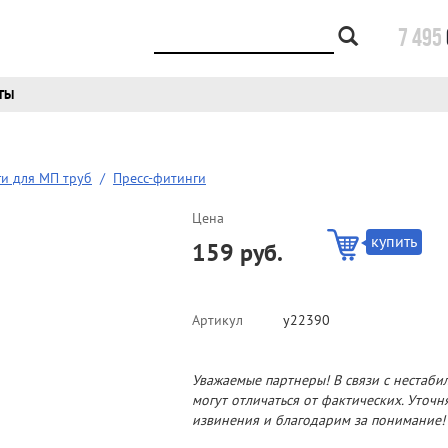
7 495
ТЫ
и для МП труб
/
Пресс-фитинги
Цена
купить
159 руб.
Артикул
у22390
Уважаемые партнеры! В связи с нестаби
могут отличаться от фактических. Уточ
извинения и благодарим за понимание!