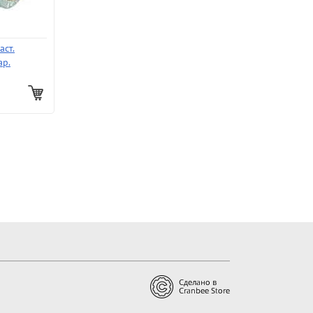
аст.
ар.