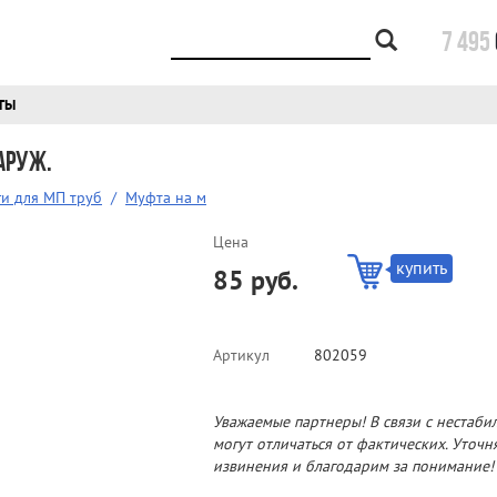
7 495
ТЫ
аруж.
и для МП труб
/
Муфта на м
Цена
купить
85 руб.
Артикул
802059
Уважаемые партнеры! В связи с нестаби
могут отличаться от фактических. Уточ
извинения и благодарим за понимание!