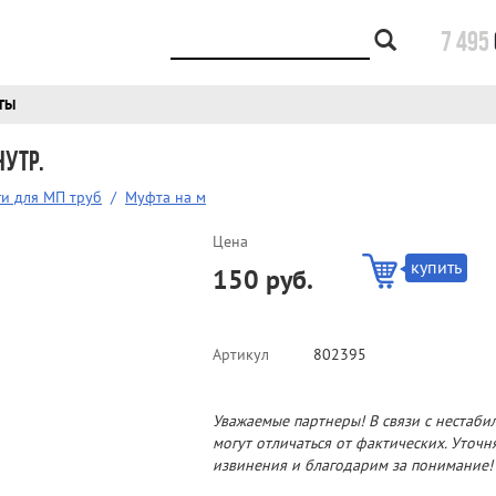
7 495
ТЫ
нутр.
и для МП труб
/
Муфта на м
Цена
купить
150 руб.
Артикул
802395
Уважаемые партнеры! В связи с нестаби
могут отличаться от фактических. Уточ
извинения и благодарим за понимание!