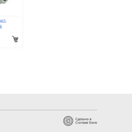
аст.
6