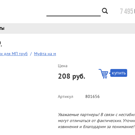
7 495
ТЫ
.
и для МП труб
/
Муфта на м
Цена
купить
208 руб.
Артикул
801656
Уважаемые партнеры! В связи с нестаби
могут отличаться от фактических. Уточ
извинения и благодарим за понимание!