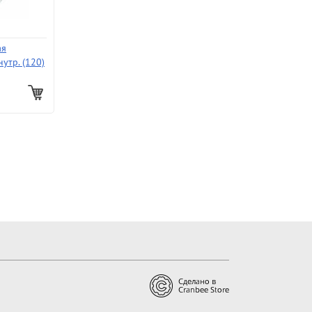
ая
утр. (120)