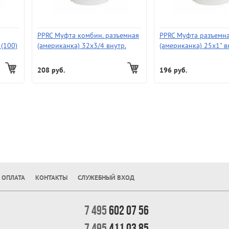
PPRC Муфта комбин. разъемная
PPRC Муфта разъемн
 (100)
(американка) 32х3/4 внутр.
(американка) 25х1" вн
208 руб.
196 руб.
 ОПЛАТА
КОНТАКТЫ
СЛУЖЕБНЫЙ ВХОД
7 495
602 07 56
7 495
411 03 85