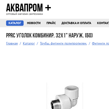
АКВАПРОМ
оптовый магазин сантехники
КАТАЛОГ
НОВОСТИ
ПРАЙС
ДОСТАВКА И ОПЛАТА
КОНТАК
PPRC Уголок комбинир. 32х1" наруж. (60)
Главная
/
Каталог
/
Трубы. фитинги полипропилен.
/
Фитинги п