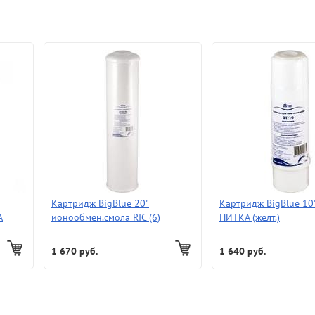
Картридж BigBlue 20"
Картридж BigBlue 10"
А
ионообмен.смола RIC (6)
НИТКА (желт.)
1 670 руб.
1 640 руб.