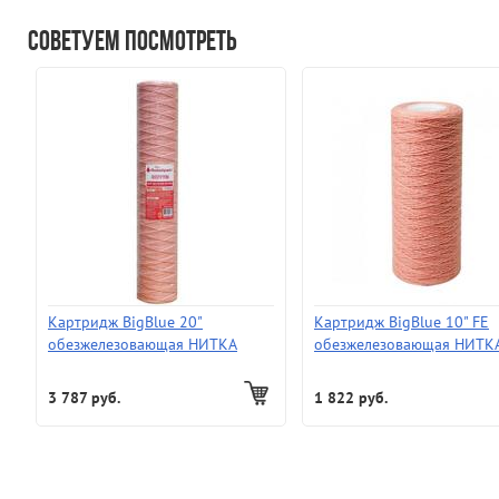
Советуем посмотреть
Картридж BigBlue 20"
Картридж BigBlue 10" FE
обезжелезовающая НИТКА
обезжелезовающая НИТК
3 787 руб.
1 822 руб.