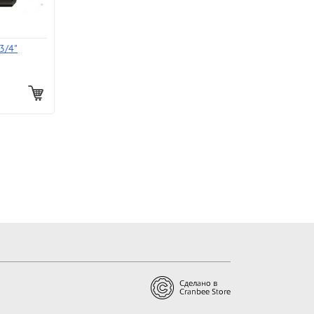
3/4"
у