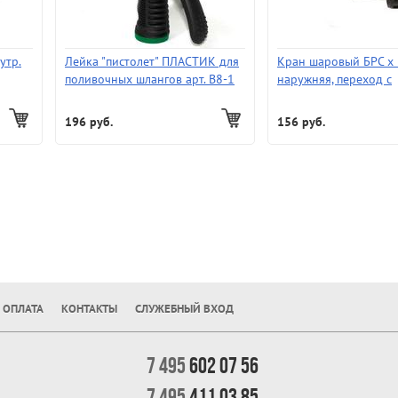
утр.
Лейка "пистолет" ПЛАСТИК для
Кран шаровый БРС х 
поливочных шлангов арт. В8-1
наружняя, переход с
быстросъем на резьб
196 руб.
156 руб.
 ОПЛАТА
КОНТАКТЫ
СЛУЖЕБНЫЙ ВХОД
7 495
602 07 56
7 495
411 03 85