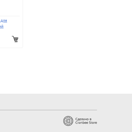
 для
ий
рсальный