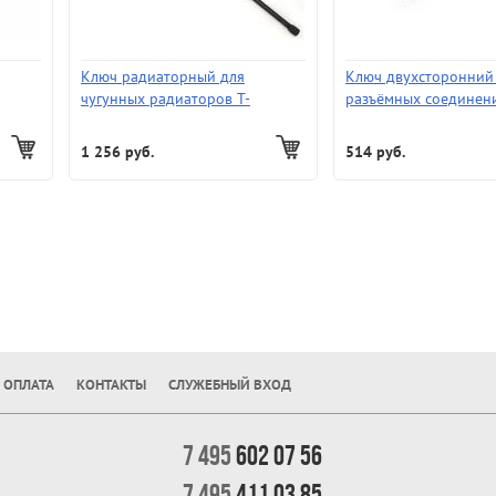
Ключ радиаторный для
Ключ двухсторонний
чугунных радиаторов Т-
разъёмных соединен
образный
шестигранный униве
1 256 руб.
514 руб.
 ОПЛАТА
КОНТАКТЫ
СЛУЖЕБНЫЙ ВХОД
7 495
602 07 56
7 495
411 03 85