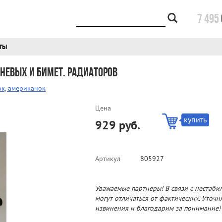
7 495
ТЫ
евых и бимет. радиаторов
ок, американок
Цена
купить
929 руб.
Артикул
805927
Уважаемые партнеры! В связи с нестаби
могут отличаться от фактических. Уточ
извинения и благодарим за понимание!