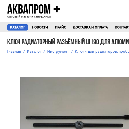
АКВАПРОМ
оптовый магазин сантехники
КАТАЛОГ
НОВОСТИ
ПРАЙС
ДОСТАВКА И ОПЛАТА
КОНТАК
Ключ радиаторный разъёмный Ш190 для алюмин
Главная
/
Каталог
/
Инструмент
/
Ключи для радиаторов, проб