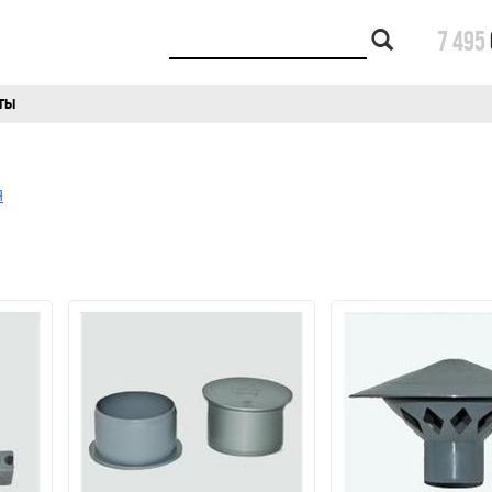
7 495
ТЫ
Я