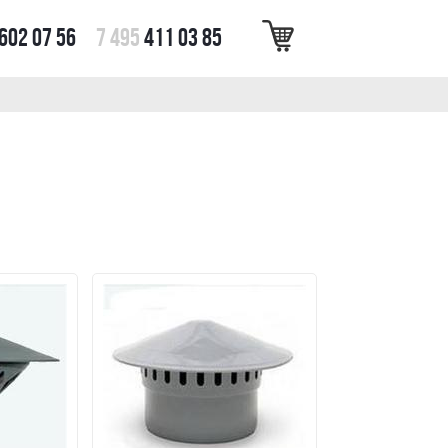
602 07 56
7 495
411 03 85