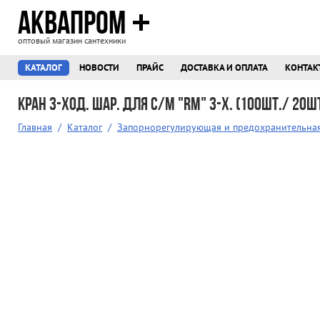
АКВАПРОМ
оптовый магазин сантехники
КАТАЛОГ
НОВОСТИ
ПРАЙС
ДОСТАВКА И ОПЛАТА
КОНТАК
Кран 3-ход. шар. для с/м "RM" 3-х. (100шт./ 20ш
Главная
/
Каталог
/
Запорнорегулирующая и предохранительна