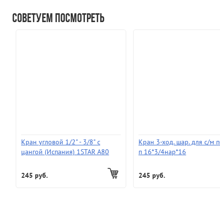
Советуем посмотреть
Кран угловой 1/2" - 3/8" с
Кран 3-ход. шар. для с/м 
цангой (Испания) 1STAR A80
п 16*3/4нар*16
245 руб.
245 руб.