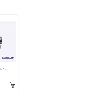
/4" c