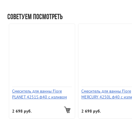
Советуем посмотреть
Смеситель для ванны Fiore
Смеситель для ванны Fiore
PLANET 4251S ф40 с изливом
MERCURY 4250L ф40 с изл
S30 (латунный)
L30 (латунный)
2 698 руб.
2 698 руб.