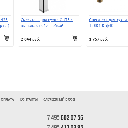
-425
Смеситель для кухни OUTE с
Смеситель для кухни
рург)
выдвигающейся лейкой
Т3803ВC ф40
T60633B-1
2 044 руб.
1 757 руб.
 ОПЛАТА
КОНТАКТЫ
СЛУЖЕБНЫЙ ВХОД
7 495
602 07 56
7 495
411 03 85