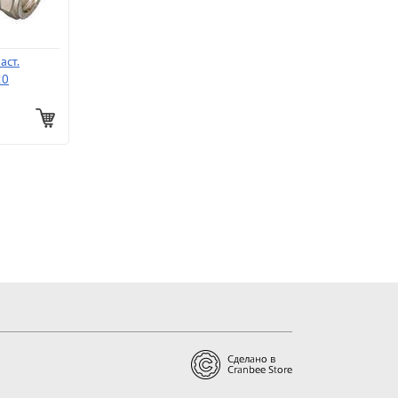
аст.
20