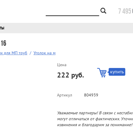
7 495
ТЫ
-16
и для МП труб
/
Уголок на м
Цена
купить
222 руб.
Артикул
804939
Уважаемые партнеры! В связи с нестаби
могут отличаться от фактических. Уточ
извинения и благодарим за понимание!