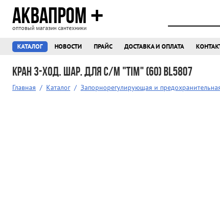
АКВАПРОМ
оптовый магазин сантехники
КАТАЛОГ
НОВОСТИ
ПРАЙС
ДОСТАВКА И ОПЛАТА
КОНТАК
Кран 3-ход. шар. для с/м "TIM" (60) BL5807
Главная
/
Каталог
/
Запорнорегулирующая и предохранительна